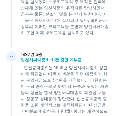
육을 실시했다. - 뿌리교육의 주 목적은 전국에
산재해 았는 양천허문의 유적지를 탐방하면서
공부는 물론, 선조의 얼을 본 받기 위함이다. 이
교육은 현재까지 매해 실시되고 있다. 합천공파
종회의 이러한 뿌리교육을 본받아 양천허씨대종
회 또한 매해 뿌리교육을 실시하고 있다.
1997년 5월
양천허씨대종회 회관 장만 기부금
- 합천공파종회는 1956년 양천허씨대종회 창립
이래 회관없이 떠돌이 생활을 하던 대종회에 회
관 구입자금으로 5억원을 쾌척했다. - 대종회는
이 돈을 종잣돈으로 하여 각 문중과 뜻있는 개인
들의 성금을 합쳐 양천허씨대종회 회관을 서울
시 강동구 성내동에 장만했다. 합천공파종회 종
원들 또한 개인적으로 대종회회관 마련 성금을
기탁했으며 합천공파 찬(燦) 회장은 개인적으로