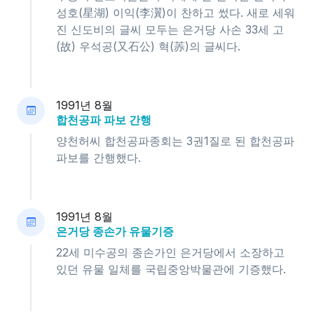
성호(星湖) 이익(李瀷)이 찬하고 썼다. 새로 세워
진 신도비의 글씨 모두는 은거당 사손 33세 고
(故) 우석공(又石公) 혁(䓇)의 글씨다.
1991년 8월
합천공파 파보 간행
양천허씨 합천공파종회는 3권1질로 된 합천공파
파보를 간행했다.
1991년 8월
은거당 종손가 유물기증
22세 미수공의 종손가인 은거당에서 소장하고
있던 유물 일체를 국립중앙박물관에 기증했다.