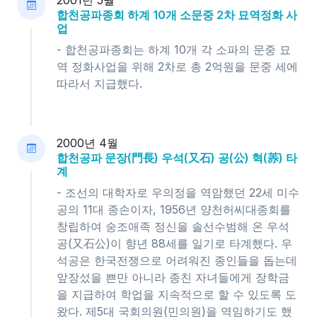
2001년 5월
합천공파종회 하계 10개 소문중 2차 묘역정화 사
업
- 합천공파종회는 하계 10개 각 소파의 문중 묘
역 정화사업을 위해 2차로 총 2억원을 문중 세에
따라서 지급했다.
2000년 4월
합천공파 문장(門長) 우석(又石) 공(公) 혁(䓇) 타
계
- 조선의 대학자로 우의정을 역암했던 22세 미수
공의 11대 종손이자, 1956년 양천허씨대종회를
창립하여 숭조애족 정신을 솔선수범해 온 우석
공(又石公)이 향년 88세를 일기로 타계했다. 우
석공은 한국전쟁으로 어려워진 종인들을 돕는데
앞장섰을 쁜만 아니라 종친 자녀들에게 장학금
을 지급하여 학업을 지속적으로 할 수 있도록 도
왔다. 제5대 국회의원(민의원)을 역임하기도 했