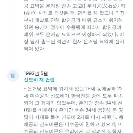
공 묘역을 은거장 종손 고(故) 우석공(又石公) 혁
(䓇)이 사재로 되찾은 후, 관리를 해 왔으나 의정
부시 개발로 인해 합천공과 배위 묘소가 위치해
있던 송산이 정부에 수용됨에 따라서 합천공과
배위 모두 은거당 묘역으로 이장하게 되었다. 이
장 당시 출토된 석관이 현재 은거당 묘역에 전시
되어 있다.
1993년 5월
신도비 재 건립
- 은거당 묘역에 위치해 있던 19세 동애공과 22
세 미수공의 신도비가 한국전쟁 중에 모두 파손
되어 그 형체가 없었는데, 은거당 종손 34세 찬
(燦)을 비롯하여 은거당 후손 34세 웅(熊) 등 몇
몇이 사재를 들여 신도비 2기를 다시 세웠다. 동
애공의 신도비문은 미수공이 찬하고 썼으며, 미
수공의 신도비문은 우리에게 잘 알려진 실학자