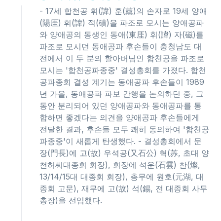
- 17세 합천공 휘(諱) 훈(薰)의 손자로 19세 양애
(陽厓) 휘(諱) 적(磧)을 파조로 모시는 양애공파
와 양애공의 동생인 동애(東厓) 휘(諱) 자(磁)를
파조로 모시던 동애공파 후손들이 충청남도 대
전에서 이 두 분의 할아버님인 합천공을 파조로
모시는 '합천공파종중' 결성총회를 가졌다. 합천
공파종회 결성 계기는 동애공파 후손들이 1989
년 가을, 동애공파 파보 간행을 논의하던 중, 그
동안 분리되어 있던 양애공파와 동애공파를 통
합하면 좋겠다는 의견을 양애공파 후손들에게
전달한 결과, 후손들 모두 쾌히 동의하여 '합천공
파종중'이 새롭게 탄생했다. - 결성총회에서 문
장(門長)에 고(故) 우석공(又石公) 혁(䓇, 초대 양
천허씨대종회 회장), 회장에 석운(石雲) 찬(燦,
13/14/15대 대종회 회장), 총무에 원호(元湖, 대
종회 고문), 재무에 고(故) 석(錫, 전 대종회 사무
총장)을 선임했다.