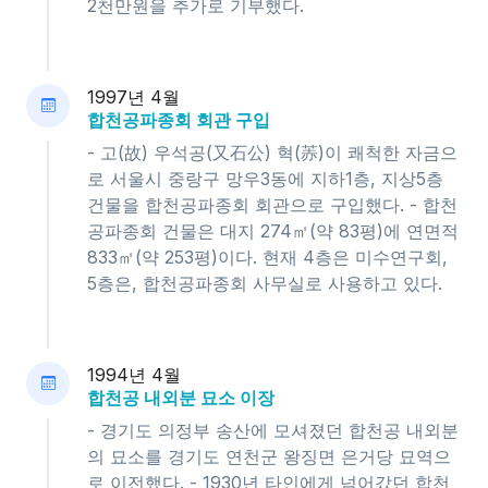
2천만원을 추가로 기부했다.
1997년 4월
합천공파종회 회관 구입
- 고(故) 우석공(又石公) 혁(䓇)이 쾌척한 자금으
로 서울시 중랑구 망우3동에 지하1층, 지상5층
건물을 합천공파종회 회관으로 구입했다. - 합천
공파종회 건물은 대지 274㎡(약 83평)에 연면적
833㎡(약 253평)이다. 현재 4층은 미수연구회,
5층은, 합천공파종회 사무실로 사용하고 있다.
1994년 4월
합천공 내외분 묘소 이장
- 경기도 의정부 송산에 모셔졌던 합천공 내외분
의 묘소를 경기도 연천군 왕징면 은거당 묘역으
로 이전했다. - 1930년 타인에게 넘어갔던 합천