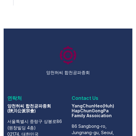
양천허씨 합천공파종회
연락처
Contact Us
양천허씨 합천공파종회
YangChunHeo(Huh)
(陜川公派宗會)
HapChunGongPa
Family Assoication
서울특별시 중랑구 상봉로86
86 Sangbong-ro,
(원창빌딩 4층)
Jungnang-gu, Seoul,
02174, 대한민국