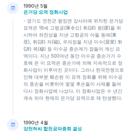
1990년 5월
은거당 묘역 정화사업
- 경기도 연천군 왕징면 강서리에 위치한 은거당
묘역은 18세 고령공(庫令公) 휘(諱) 원(瑗)을 위
시하여 좌찬성을 지낸 고령공의 아들 동애(東
厓), 휘(諱) 자(磁), 우의정을 지낸 미수(眉叟) 휘
(諱) 목(穆) 등 미수공 종손계가 잠들어 계신 묘
역이다. 지난 500여년 동안 미수공 종손가가 수
호해 온 이 묘역은 종손가에 의해 지속적으로 정
화사업이 이루어진 곳이다. 그러나 한국전쟁으로
인해 대부분 훼손된 이 묘역 정화를 위해 미수공
의 종손을 비롯하여 몇몇 후손들이 사재를 들여
다시 정화사업에 나섰다. 이 정화사업은 수 년간
계속 되어 현재의 은거당 묘역으로 재 탄생했다.
1990년 4월
양천허씨 합천공파종회 결성